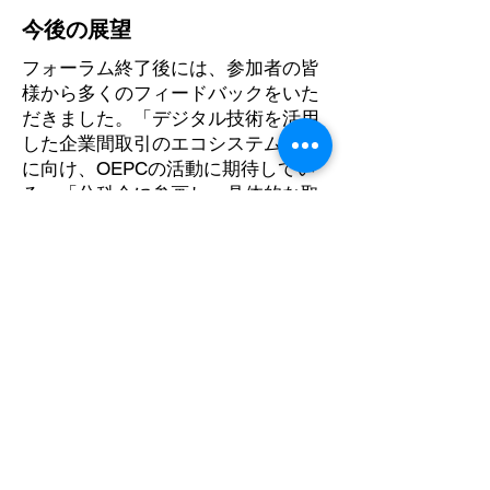
今後の展望
フォーラム終了後には、参加者の皆
様から多くのフィードバックをいた
だきました。「デジタル技術を活用
した企業間取引のエコシステム構築
に向け、OEPCの活動に期待してい
る」「分科会に参画し、具体的な取
り組みを通じて、企業間での連携を
強化していきたい」などの声が寄せ
られ、今後の活動への関心の高さが
伺えました。
OEPCでは、今回のフォーラムを通
じて共有されたビジョンを基に分科
会活動を開始し。具体的なユースケ
ースとエコシステムの実現の検討を
進めてまいります。
引き続き、OEPCは会員企業と共
に、デジタル技術の活用を通じた社