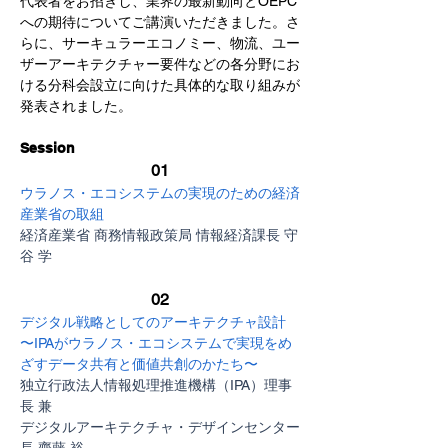
代表者をお招きし、業界の最新動向とOEPC
への期待についてご講演いただきました。さ
らに、サーキュラーエコノミー、物流、ユー
ザーアーキテクチャー要件などの各分野にお
ける分科会設立に向けた具体的な取り組みが
発表されました。
​Session
01
ウラノス・エコシステムの実現のための経済
産業省の取組
経済産業省 商務情報政策局 情報経済課長 守
谷 学
02
デジタル戦略としてのアーキテクチャ設計
〜IPAがウラノス・エコシステムで実現をめ
ざすデータ共有と価値共創のかたち〜
独立行政法人情報処理推進機構（IPA）理事
長 兼
デジタルアーキテクチャ・デザインセンター