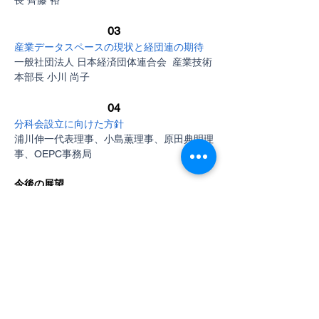
長 齊藤 裕
03
産業データスペースの現状と経団連の期待
一般社団法人 日本経済団体連合会  産業技術
本部長 小川 尚子
04
分科会設立に向けた方針
浦川伸一代表理事、小島薫理事、原田典明理
事、OEPC事務局
今後の展望
フォーラム終了後には、参加者の皆様から多
くのフィードバックをいただきました。「デ
ジタル技術を活用した企業間取引のエコシス
テム構築に向け、OEPCの活動に期待してい
る」「分科会に参画し、具体的な取り組みを
通じて、企業間での連携を強化していきた
い」などの声が寄せられ、今後の活動への関
心の高さが伺えました。OEPCでは、今回の