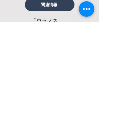
関連情報
「ウラノス・エコシステム・先導プロジェク
2025年9月9日
関連情報
第 90回 ISO産業データ国際委員会国際